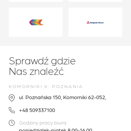
Sprawdź gdzie
Nas znaleźć
KOMORNIKI K. POZNANIA
ul. Poznańska 150, Komorniki 62-052,
+48 509337100
Godziny pracy biura
poniedzialek-piątek 8:00-16.00