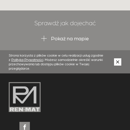
Sprawdź jak dojechać
Pokaż na mapie
Strona korzysta z plików cookie w celu realizacji usług zgodnie
z
Polityką Prywatności
. Możesz samodzielnie określić warunki
przechowywania lub dostępu plików cookie w Twojej
przeglądarce.