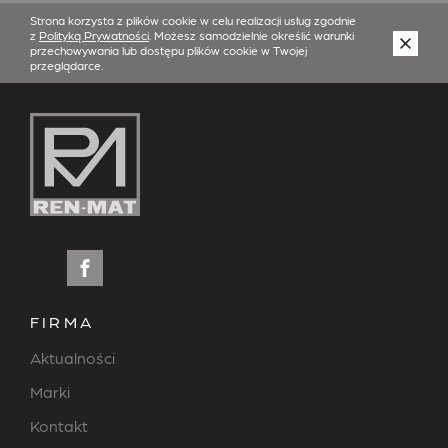
Strona korzysta z plików cookie w celu realizacji usług zgodnie
z
Polityką Prywatności
. Możesz samodzielnie określić warunki
przechowywania lub dostępu plików cookie w Twojej
przeglądarce.
FIRMA
Aktualności
Marki
Kontakt