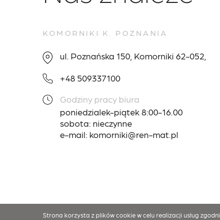
KOMORNIKI K. POZNANIA
ul. Poznańska 150, Komorniki 62-052,
+48 509337100
Godziny pracy biura
poniedzialek-piątek 8:00-16.00
sobota: nieczynne
e-mail: komorniki@ren-mat.pl
Strona korzysta z plików cookie w celu realizacji usług zgodn