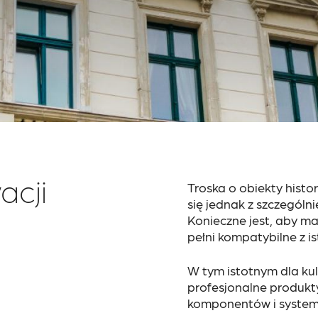
acji
Troska o obiekty histo
się jednak z szczegól
Konieczne jest, aby ma
pełni kompatybilne z i
W tym istotnym dla kult
profesjonalne produkty
komponentów i system