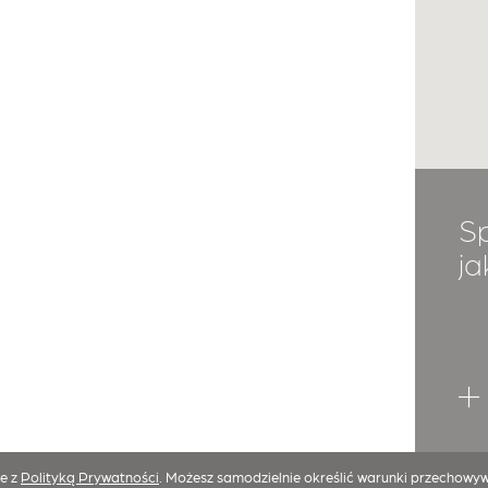
S
ja
ie z
Polityką Prywatności
. Możesz samodzielnie określić warunki przechowyw