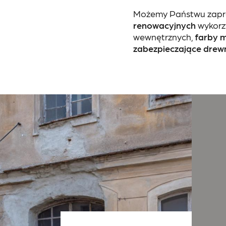
Możemy Państwu zap
renowacyjnych
wykorz
wewnętrznych,
farby 
zabezpieczające drewn